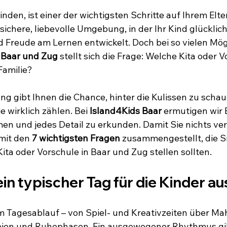
finden, ist einer der wichtigsten Schritte auf Ihrem Elt
ichere, liebevolle Umgebung, in der Ihr Kind glücklich 
d Freude am Lernen entwickelt. Doch bei so vielen Mögl
 Baar und Zug
 stellt sich die Frage: Welche Kita oder 
Familie?
ng gibt Ihnen die Chance, hinter die Kulissen zu schau
e wirklich zählen. Bei 
Island4Kids Baar
 ermutigen wir E
en und jedes Detail zu erkunden. Damit Sie nichts ve
mit den 
7 wichtigsten Fragen
 zusammengestellt, die Si
ita oder Vorschule in Baar und Zug stellen sollten.
ein typischer Tag für die Kinder au
 Tagesablauf – von Spiel- und Kreativzeiten über Mahl
ien und Ruhephasen. Ein ausgewogener Rhythmus gib