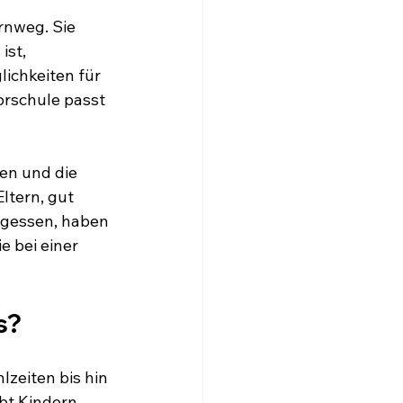
ernweg. Sie 
ist, 
ichkeiten für 
Vorschule passt 
en und die 
ltern, gut 
rgessen, haben 
e bei einer 
s?
zeiten bis hin 
t Kindern 