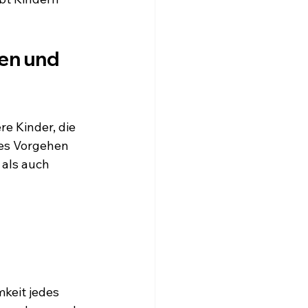
en und 
e Kinder, die 
des Vorgehen 
als auch 
keit jedes 