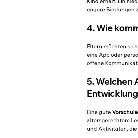
Kind erhält. Ein ni
engere Bindungen z
4. Wie kommu
Eltern möchten sich 
eine App oder persö
offene Kommunikatio
5. Welchen A
Entwicklun
Eine gute 
Vorschule
altersgerechtem Ler
und Aktivitäten, di