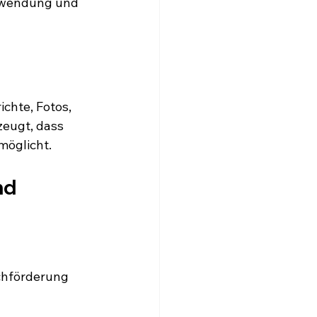
Zuwendung und 
chte, Fotos, 
zeugt, dass 
möglicht.
nd 
chförderung 