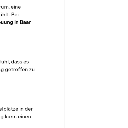
rum, eine 
hlt. Bei 
euung in Baar
ühl, dass es 
ng getroffen zu 
lplätze in der 
g kann einen 